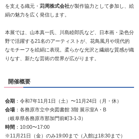
を支える織元・
苅周株式会社
が製作協力として参加し、
絵
絹の魅力を広く発信します。
本展では、山本真一氏、川島睦郎氏など、日本画・
染色分
野で活躍する21名のアーティストが、
花鳥風月や現代的
なモチーフを絵絹に表現。
柔らかな光沢と繊細な質感が織
りなす、
新たな芸術の世界が広がります。
開催概要
会期
：令和7年11月1日（土）〜11月24日（月・休）
会場
：各務原市立中央図書館 3階 展示室A・B
（岐阜県各務原市那加門前町3-1-3）
時間
：10:00〜17:00
※11月21日（金）のみ19:00まで（入館は18:
30まで）