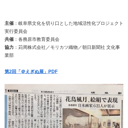
主催
：
岐阜県文化を切り口とした地域活性化プロジェクト
実行委員会
共催
：各務原市教育委員会
協力
：苅周株式会社／モリカツ織物／朝日新聞社 文化事
業部
第2回「＠えぎぬ展」PDF