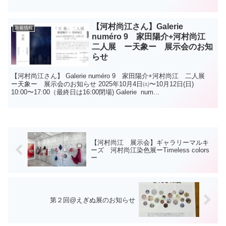
【河村尚江さん】Galerie
新着情報
numéro 9 家田陽介+河村尚江
二人展 ー天象ー 展示会のお知
らせ
【河村尚江さん】 Galerie numéro 9 家田陽介+河村尚江 二人展
ー天象ー 展示会のお知らせ 2025年10月4日㈯〜10月12日(日)
10:00〜17:00（最終日は16:00閉場) Galerie num...
【河村尚江 展示会】ギャラリーマルキ
ーズ 河村尚江染色展ーTimeless colors
ー
第２回@えぎぬ展のお知らせ