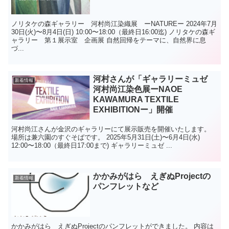
ノリタケの森ギャラリー 河村尚江染織展 ーNATUREー 2024年7月
30日(火)〜8月4日(日) 10:00〜18:00（最終日16:00迄) ノリタケの森ギ
ャラリー 第１展示室 企画展 自然回帰をテーマに、自然界に息
づ...
河村さんが「ギャラリーミュゼ
新着情報
河村尚江染色展ーNAOE
KAWAMURA TEXTILE
EXHIBITIONー」開催
河村尚江さんが金沢のギャラリーにて展示販売を開催いたします。
場所は兼六園のすぐそばです。 2025年5月31日(土)〜6月4日(水)
12:00〜18:00（最終日17:00まで) ギャラリーミュゼ ...
かかみがはら えぎぬProjectの
新着情報
パンフレットなど
かかみがはら えぎぬProjectのパンフレットができました。 内容は