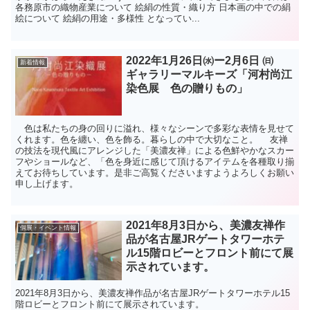
各務原市の織物産業について 絵絹の性質・織り方 日本画の中での絹
絵について 絵絹の用途・多様性 となってい...
2022年1月26日㈬ー2月6日 ㈰
新着情報
ギャラリーマルキーズ「河村尚江
染色展 色の贈りもの」
色は私たちの身の回りに溢れ、様々なシーンで多彩な表情を見せて
くれます。色を纏い、色を飾る。暮らしの中で大切なこと。 友禅
の技法を現代風にアレンジした「美濃友禅」による色鮮やかなスカー
フやショールなど、「色を身近に感じて頂けるアイテムを各種取り揃
えてお待ちしています。是非ご高覧くださいますようよろしくお願い
申し上げます。
2021年8月3日から、美濃友禅作
個展・イベント情報
品が名古屋JRゲートタワーホテ
ル15階ロビーとフロント前にて展
示されています。
2021年8月3日から、美濃友禅作品が名古屋JRゲートタワーホテル15
階ロビーとフロント前にて展示されています。