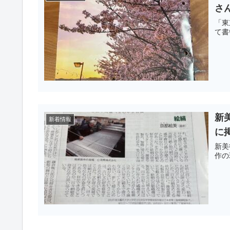
さ
「東
て書
新
新着情報
に
新美
作の