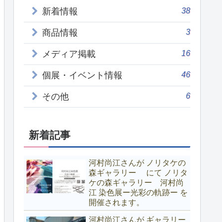
38
新着情報
3
商品情報
16
メディア掲載
46
個展・イベント情報
6
その他
新着記事
河村尚江さんが ノリタケの
森ギャラリー にて ノリタ
ケの森ギャラリー 河村尚
江 染色展ー光彩の軌跡ー を
開催されます。
河村尚江さんが ギャラリー