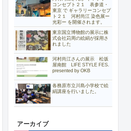
コンセプト２１ 表参道・
東京 で ギャラリーコンセプ
ト２１ 河村尚江 染色展ー
光彩ー を開催されます。
東京国立博物館の展示に株
式会社苅周の絵絹が採用さ
れました
河村尚江さんの展示 松坂
屋南館 LIFE STYLE FES.
presented by OKB
各務原市立川島小学校で絵
絹講座を行いました。
アーカイブ