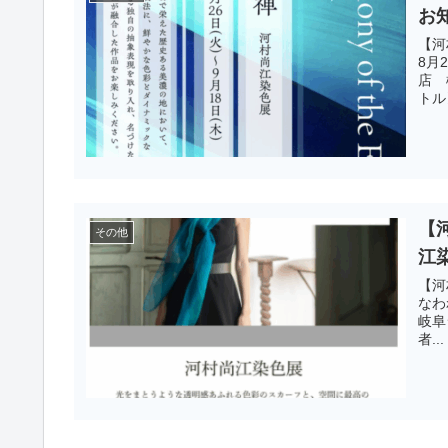
お
【河
8月
店 
トル〉
【
その他
江
【河
なわ
岐阜
者...