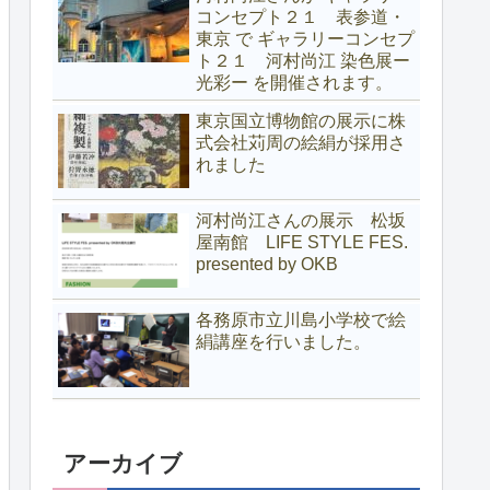
コンセプト２１ 表参道・
東京 で ギャラリーコンセプ
ト２１ 河村尚江 染色展ー
光彩ー を開催されます。
東京国立博物館の展示に株
式会社苅周の絵絹が採用さ
れました
河村尚江さんの展示 松坂
屋南館 LIFE STYLE FES.
presented by OKB
各務原市立川島小学校で絵
絹講座を行いました。
アーカイブ