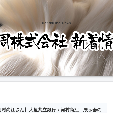
Karishu Inc. News
河村尚江さん】大垣共立銀行ｘ河村尚江 展示会の