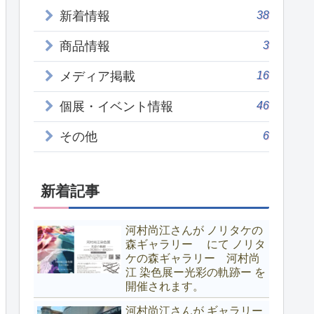
38
新着情報
3
商品情報
16
メディア掲載
46
個展・イベント情報
6
その他
新着記事
河村尚江さんが ノリタケの
森ギャラリー にて ノリタ
ケの森ギャラリー 河村尚
江 染色展ー光彩の軌跡ー を
開催されます。
河村尚江さんが ギャラリー