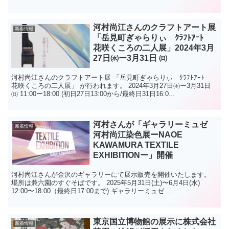
河村尚江さんのクラフトアート展
新着情報
「岳見町ぎゃらりぃ ｸﾗﾌﾄｱｰﾄ
花咲くころの二人展」2024年3月
27日㈬ー3月31日 ㈰
河村尚江さんのクラフトアート展 「岳見町ぎゃらりぃ ｸﾗﾌﾄｱｰﾄ
花咲くころの二人展」 が行われます。 2024年3月27日㈬ー3月31日
㈰ 11:00ー18:00 (初日27日13:00から/最終日31日16:0...
河村さんが「ギャラリーミュゼ
新着情報
河村尚江染色展ーNAOE
KAWAMURA TEXTILE
EXHIBITIONー」開催
河村尚江さんが金沢のギャラリーにて展示販売を開催いたします。
場所は兼六園のすぐそばです。 2025年5月31日(土)〜6月4日(水)
12:00〜18:00（最終日17:00まで) ギャラリーミュゼ ...
東京国立博物館の展示に株式会社
新着情報