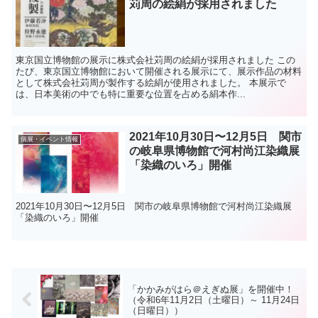
苅周の絵絹が採用されました
東京国立博物館の展示に株式会社苅周の絵絹が採用されました この
たび、東京国立博物館において開催される展示にて、展示作品の材料
として株式会社苅周が製作する絵絹が使用されました。 本展示で
は、日本美術の中でも特に重要な位置を占める絹本作...
2021年10月30日〜12月5日 関市
個展・イベント情報
の岐阜県博物館で河村尚江染織展
「染織のいろ」開催
2021年10月30日〜12月5日 関市の岐阜県博物館で河村尚江染織展
「染織のいろ」開催
「かかみがはら＠えぎぬ展」を開催中！
（令和6年11月2日（土曜日）～ 11月24日
（日曜日））