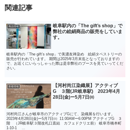
関連記事
岐阜駅内の「The gift’s shop」で
商品情報
弊社の絵絹商品の販売をしていま
す。
岐阜駅内の「The gift’s shop」で美濃友禅染め 絵絹タペストリーの
販売が行われています。 期間は2025年3月末迄となっておりますの
で、お近くにいらっしゃった際は是非弊社のブースを見ていってくだ
さい。
【河村尚江染織展】アクティブ
新着情報
G ３階(JR岐阜駅) 2023年4月
28日(金)ー5月7日㈰
河村尚江さんが岐阜市のアクティブGにて、染織展を行います。
2023年4月28日(金)ー5月7日㈰ 11:00AMー6:00PM アクティブG ３
階 （JR岐阜駅３階改札口直結 カフェドクリエ前） 岐阜市橋本町
1-10-1 ...