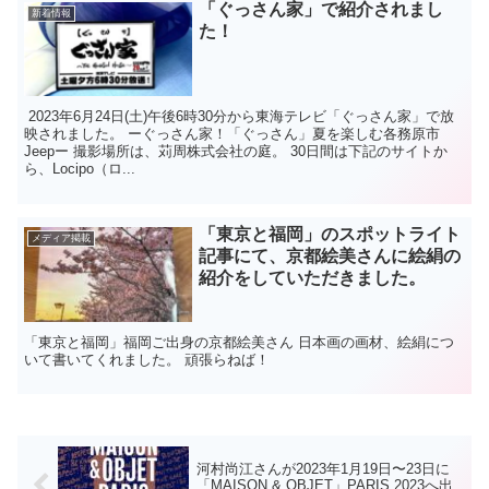
「ぐっさん家」で紹介されまし
新着情報
た！
2023年6月24日(土)午後6時30分から東海テレビ「ぐっさん家」で放
映されました。 ーぐっさん家！「ぐっさん」夏を楽しむ各務原市
Jeepー 撮影場所は、苅周株式会社の庭。 30日間は下記のサイトか
ら、Locipo（ロ...
「東京と福岡」のスポットライト
メディア掲載
記事にて、京都絵美さんに絵絹の
紹介をしていただきました。
「東京と福岡」福岡ご出身の京都絵美さん 日本画の画材、絵絹につ
いて書いてくれました。 頑張らねば！
河村尚江さんが2023年1月19日〜23日に
「MAISON & OBJET」PARIS 2023へ出