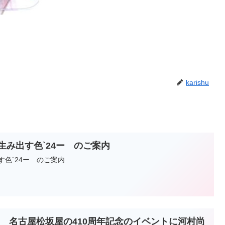
karishu
生み出す色`24ー のご案内
す色`24ー のご案内
26日 名古屋松坂屋の410周年記念のイベントに河村尚