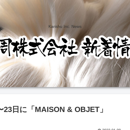
Karishu Inc. News
3日に「MAISON & OBJET」