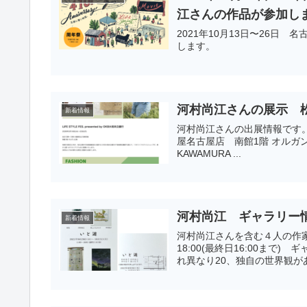
江さんの作品が参加し
2021年10月13日〜26日
します。
河村尚江さんの展示 松坂屋南館
新着情報
河村尚江さんの出展情報です。 202
屋名古屋店 南館1階 オルガン
KAWAMURA ...
河村尚江 ギャラリー
新着情報
河村尚江さんを含む４人の作家展が
18:00(最終日16:00まで
れ異なり20、独自の世界観があ