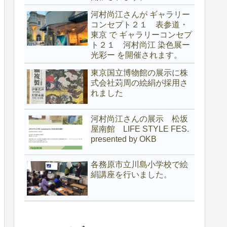
河村尚江さんが ギャラリー
コンセプト２１ 表参道・
東京 で ギャラリーコンセプ
ト２１ 河村尚江 染色展ー
光彩ー を開催されます。
東京国立博物館の展示に株
式会社苅周の絵絹が採用さ
れました
河村尚江さんの展示 松坂
屋南館 LIFE STYLE FES.
presented by OKB
各務原市立川島小学校で絵
絹講座を行いました。