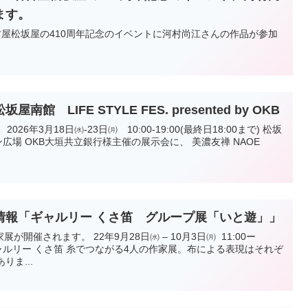
ます。
 名古屋松坂屋の410周年記念のイベントに河村尚江さんの作品が参加
 LIFE STYLE FES. presented by OKB
6年3月18日㈬-23日㈪ 10:00-19:00(最終日18:00まで) 松坂
広場 OKB大垣共立銀行様主催の展示会に、 美濃友禅 NAOE
情報「ギャルリー くさ笛 グループ展「いと遊」」
開催されます。 22年9月28日㈬ – 10月3日㈪ 11:00ー
) ギャルリー くさ笛 糸でつながる4人の作家展。布による表現はそれぞ
りま...