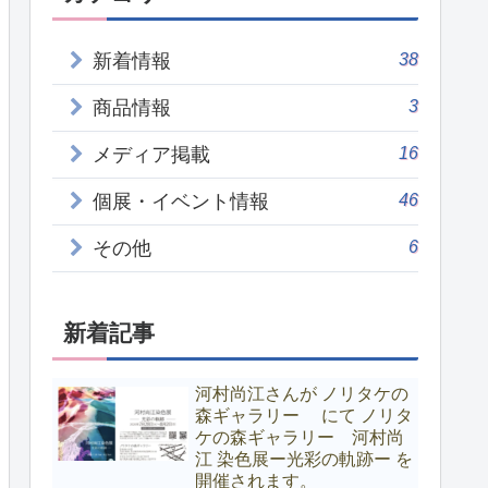
38
新着情報
3
商品情報
16
メディア掲載
46
個展・イベント情報
6
その他
新着記事
河村尚江さんが ノリタケの
森ギャラリー にて ノリタ
ケの森ギャラリー 河村尚
江 染色展ー光彩の軌跡ー を
開催されます。