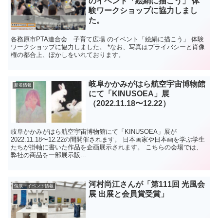
のイベント「絵絹に描こう」 体
験ワークショップに協力しまし
た。
各務原市PTA連合会 子育て広場 のイベント「絵絹に描こう」 体験
ワークショップに協力しました。 *なお、写真はプライバシーと肖像
権の都合上、ぼかしをいれております。
岐阜かかみがはら航空宇宙博物館
新着情報
にて「KINUSOEA」展
（2022.11.18〜12.22）
岐阜かかみがはら航空宇宙博物館にて「KINUSOEA」展が
2022.11.18〜12.22の間開催されます。 日本画家や日本画を学ぶ学生
たちが掛軸に書いた作品を企画展示されます。 こちらの会場では、
弊社の商品を一部展示販...
河村尚江さんが「第111回 光風会
個展・イベント情報
展 出展と会員賞受賞」