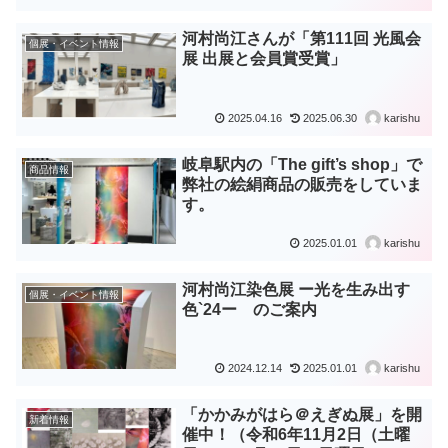
河村尚江さんが「第111回 光風会
個展・イベント情報
展 出展と会員賞受賞」
2025.04.16
2025.06.30
karishu
岐阜駅内の「The gift’s shop」で
商品情報
弊社の絵絹商品の販売をしていま
す。
2025.01.01
karishu
河村尚江染色展 ー光を生み出す
個展・イベント情報
色`24ー のご案内
2024.12.14
2025.01.01
karishu
「かかみがはら＠えぎぬ展」を開
新着情報
催中！（令和6年11月2日（土曜