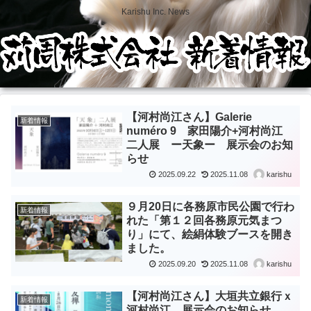
Karishu Inc. News
【河村尚江さん】Galerie
新着情報
numéro 9 家田陽介+河村尚江
二人展 ー天象ー 展示会のお知
らせ
2025.09.22
2025.11.08
karishu
９月20日に各務原市民公園で行わ
新着情報
れた「第１２回各務原元気まつ
り」にて、絵絹体験ブースを開き
ました。
2025.09.20
2025.11.08
karishu
【河村尚江さん】大垣共立銀行ｘ
新着情報
河村尚江 展示会のお知らせ