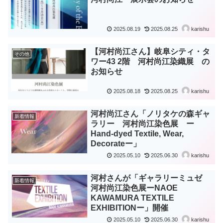
2025.08.19
2025.08.25
karishu
【河村尚江さん】岐阜シティ・タ
その他
ワー43 2階 河村尚江染織展 の
お知らせ
2025.08.18
2025.08.25
karishu
河村尚江さん「ノリタケの森ギャ
新着情報
ラリー 河村尚江染色展 ー
Hand-dyed Textile, Wear,
Decorateー」
2025.05.10
2025.06.30
karishu
河村さんが「ギャラリーミュゼ
新着情報
河村尚江染色展ーNAOE
KAWAMURA TEXTILE
EXHIBITIONー」開催
2025.05.10
2025.06.30
karishu